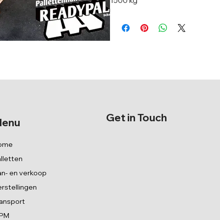
1500 kg
Get in Touch
enu
ome
lletten
n- en verkoop
rstellingen
ansport
SPM