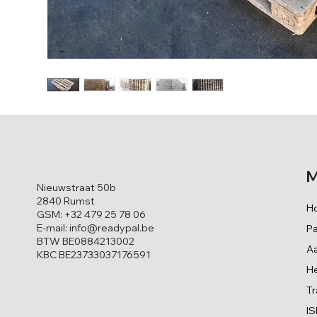
M
Nieuwstraat 50b
2840 Rumst
H
GSM:
+32 479 25 78 06
E-mail:
info@readypal.be
Pa
BTW BE0884213002
Aa
KBC BE23733037176591
He
Tr
I