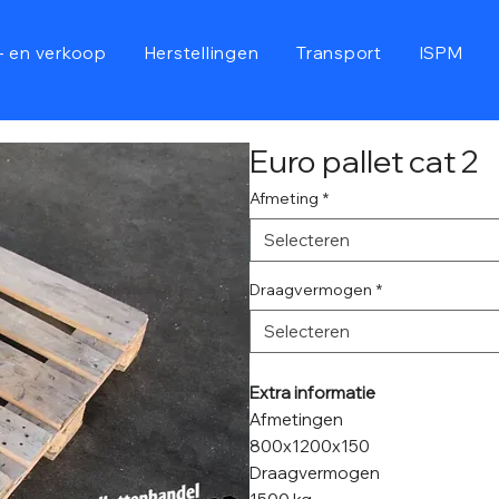
- en verkoop
Herstellingen
Transport
ISPM
Euro pallet cat 2
Afmeting
*
Selecteren
Draagvermogen
*
Selecteren
Extra informatie
Afmetingen
800x1200x150
Draagvermogen