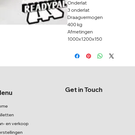
Onderlat
3 onderlat
Draagvermogen
400 kg
Afmetingen
1000x1200x150
Get in Touch
enu
ome
lletten
n- en verkoop
rstellingen