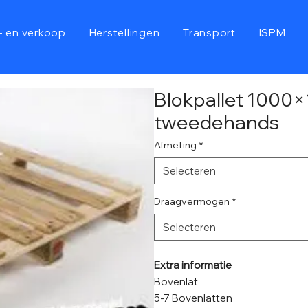
- en verkoop
Herstellingen
Transport
ISPM
Blokpallet 1000×1
tweedehands
Afmeting
*
Selecteren
Draagvermogen
*
Selecteren
Extra informatie
Bovenlat
5-7 Bovenlatten