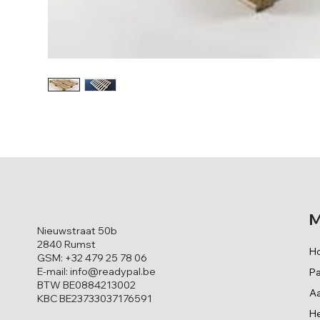
M
Nieuwstraat 50b
2840 Rumst
H
GSM:
+32 479 25 78 06
E-mail:
info@readypal.be
Pa
BTW BE0884213002
Aa
KBC BE23733037176591
He