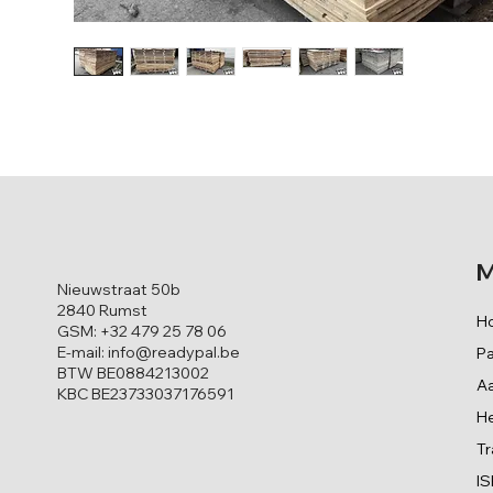
M
Nieuwstraat 50b
2840 Rumst
H
GSM:
+32 479 25 78 06
E-mail:
info@readypal.be
Pa
BTW BE0884213002
Aa
KBC BE23733037176591
He
Tr
I