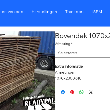
- en verkoop
Herstellingen
Transport
ISPM
Bovendek 1070x
Afmeting
*
Selecteren
Extra informatie
Afmetingen
1070x2300x40