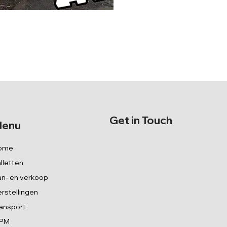
Get in Touch
enu
ome
lletten
n- en verkoop
rstellingen
ansport
SPM