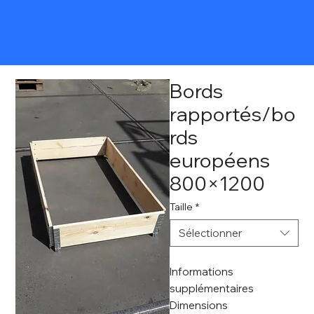
Bords
rapportés/bo
rds
européens
800×1200
Taille
*
Sélectionner
Informations
supplémentaires
Dimensions