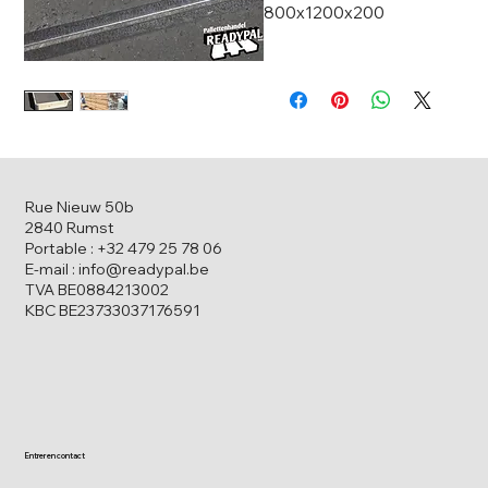
800x1200x200
Rue Nieuw 50b
2840 Rumst
Portable : +32 479 25 78 06
E-mail : info@readypal.be
TVA BE0884213002
KBC BE23733037176591
Entrer en contact