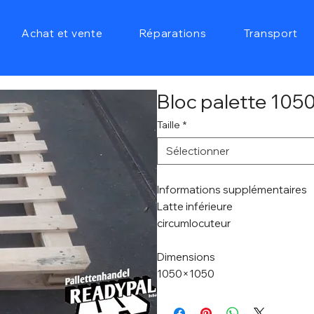
Achat et vente
Réparations
Transport
Bloc palette 10
Taille
*
Sélectionner
Informations supplémentaires
Latte inférieure
circumlocuteur
Dimensions
1050×1050