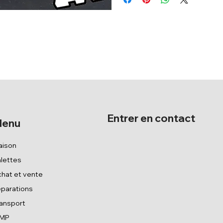
Entrer en contact
enu
aison
lettes
hat et vente
parations
ansport
IMP