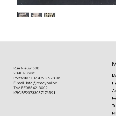
M
Rue Nieuw 50b
2840 Rumst
M
Portable : +32 479 25 78 06
E-mail : info@readypal.be
Pa
TVA BE0884213002
Ac
KBC BE23733037176591
Ré
Tr
N