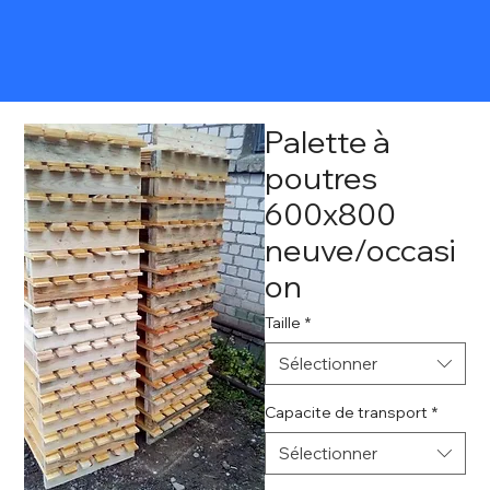
Palette à
poutres
600x800
neuve/occasi
on
Taille
*
Sélectionner
Capacite de transport
*
Sélectionner