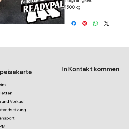
Tragfähigkeit
1500 kg
In Kontakt kommen
peisekarte
eim
letten
 und Verkauf
standsetzung
ansport
SPM