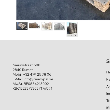
S
Nieuwstraat 50b
2840 Rumst
H
Mobil: +32 479 25 78 06
E-Mail: info@readypal.be
Pa
MwSt. BE0884213002
An
KBC BE23733037176591
In
Tr
I