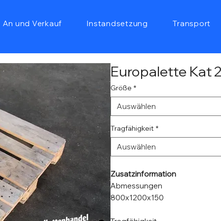
An und Verkauf
Instandsetzung
Transport
Europalette Kat 
Größe
*
Auswählen
Tragfähigkeit
*
Auswählen
Zusatzinformation
Abmessungen
800x1200x150