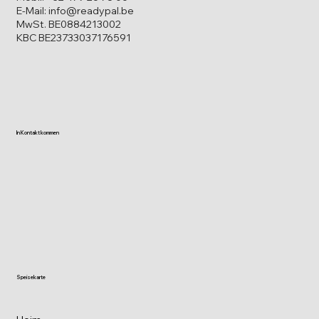
E-Mail: info@readypal.be
MwSt. BE0884213002
KBC BE23733037176591
In Kontakt kommen
Speisekarte